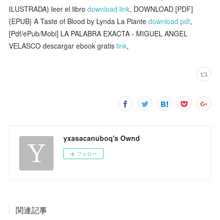
ILUSTRADA) leer el libro
download link
, DOWNLOAD [PDF]
{EPUB} A Taste of Blood by Lynda La Plante
download pdf
,
[Pdf/ePub/Mobi] LA PALABRA EXACTA - MIGUEL ANGEL
VELASCO descargar ebook gratis
link
,
yxasacanuboq's Ownd
フォロー
関連記事