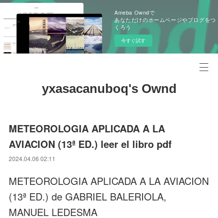
Ameba Owndで
あなただけのホームページやブログをつ
くろう
今すぐ試す
yxasacanuboq's Ownd
METEOROLOGIA APLICADA A LA
AVIACION (13ª ED.) leer el libro pdf
2024.04.06 02:11
METEOROLOGIA APLICADA A LA AVIACION
(13ª ED.) de GABRIEL BALERIOLA,
MANUEL LEDESMA