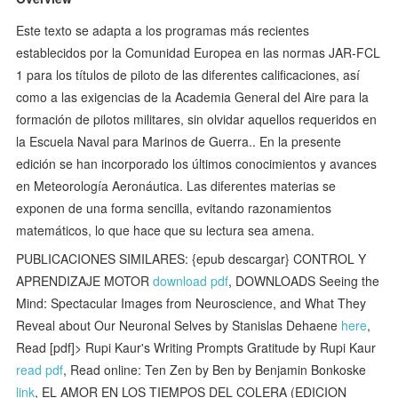
Este texto se adapta a los programas más recientes
establecidos por la Comunidad Europea en las normas JAR-FCL
1 para los títulos de piloto de las diferentes calificaciones, así
como a las exigencias de la Academia General del Aire para la
formación de pilotos militares, sin olvidar aquellos requeridos en
la Escuela Naval para Marinos de Guerra.. En la presente
edición se han incorporado los últimos conocimientos y avances
en Meteorología Aeronáutica. Las diferentes materias se
exponen de una forma sencilla, evitando razonamientos
matemáticos, lo que hace que su lectura sea amena.
PUBLICACIONES SIMILARES: {epub descargar} CONTROL Y
APRENDIZAJE MOTOR
download pdf
, DOWNLOADS Seeing the
Mind: Spectacular Images from Neuroscience, and What They
Reveal about Our Neuronal Selves by Stanislas Dehaene
here
,
Read [pdf]> Rupi Kaur's Writing Prompts Gratitude by Rupi Kaur
read pdf
, Read online: Ten Zen by Ben by Benjamin Bonkoske
link
, EL AMOR EN LOS TIEMPOS DEL COLERA (EDICION